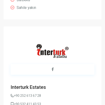
Sahile yakın
Interturk Estates
+90 252 613 67 28
+90 532 411 43 53