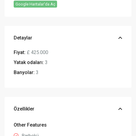
Google Haritalar'da Aç
Detaylar
Fiyat:
£ 425.000
Yatak odaları:
3
Banyolar:
3
Özellikler
Other Features
Barbekü