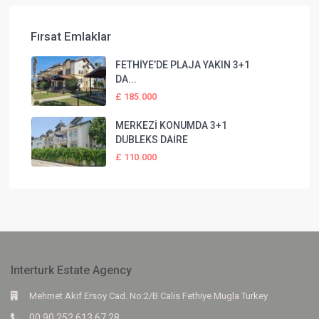
Fırsat Emlaklar
FETHİYE’DE PLAJA YAKIN 3+1
DA...
£ 185.000
MERKEZİ KONUMDA 3+1
DUBLEKS DAİRE
£ 110.000
Interturk Estate Agency
Mehmet Akif Ersoy Cad. No:2/B Calis Fethiye Mugla Turkey
00 90 252 613 67 28