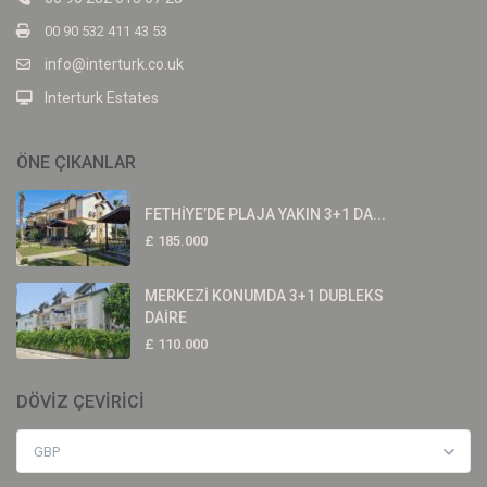
00 90 532 411 43 53
info@interturk.co.uk
Interturk Estates
ÖNE ÇIKANLAR
FETHİYE’DE PLAJA YAKIN 3+1 DA...
£ 185.000
MERKEZİ KONUMDA 3+1 DUBLEKS
DAİRE
£ 110.000
DÖVİZ ÇEVİRİCİ
GBP