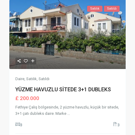
Satılık
Satıldı
Daire
,
Satılık
,
Satıldı
YÜZME HAVUZLU SİTEDE 3+1 DUBLEKS
£ 200.000
Fethiye Çalış bölgesinde, 2 yüzme havuzlu, küçük bir sitede,
3+1 çatı dubleks daire. Marke
...
3
3