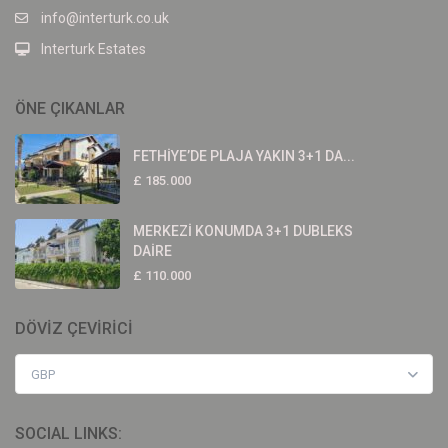
info@interturk.co.uk
Interturk Estates
ÖNE ÇIKANLAR
FETHİYE’DE PLAJA YAKIN 3+1 DA...
£ 185.000
MERKEZİ KONUMDA 3+1 DUBLEKS
DAİRE
£ 110.000
DÖVİZ ÇEVİRİCİ
GBP
SOCIAL LINKS: