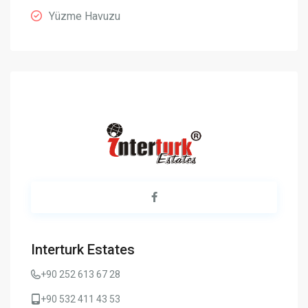
Yüzme Havuzu
Interturk Estates
+90 252 613 67 28
+90 532 411 43 53