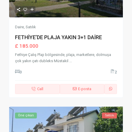
Daire
,
Satılık
FETHİYE’DE PLAJA YAKIN 3+1 DAİRE
£ 185.000
Fethiye Çalış Plajı bölgesinde, plaja, marketlere, dolmuşa
çok yakın çatı dubleks Müstakil
...
3
2
Call
E-posta
Öne çıkan
Satılık