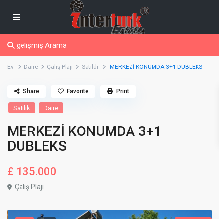
gelişmiş Arama
Ev
Daire
Çalış Plajı
Satıldı
MERKEZİ KONUMDA 3+1 DUBLEKS
Share
Favorite
Print
Satılık
Daire
MERKEZİ KONUMDA 3+1
DUBLEKS
£ 135.000
Çalış Plajı