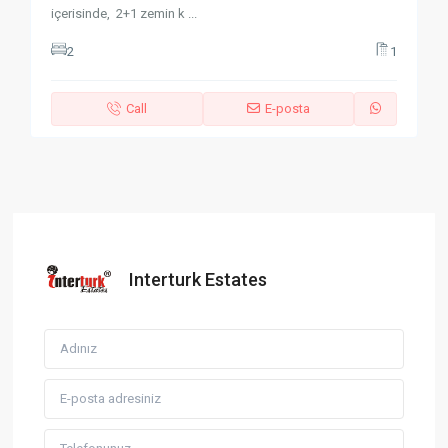
içerisinde, 2+1 zemin k
...
2
1
Call
E-posta
Interturk Estates