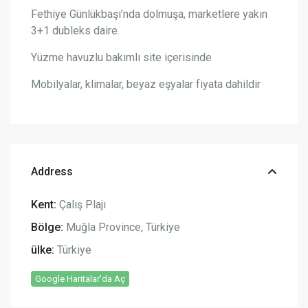
Fethiye Günlükbaşı’nda dolmuşa, marketlere yakın
3+1 dubleks daire.
Yüzme havuzlu bakımlı site içerisinde
Mobilyalar, klimalar, beyaz eşyalar fiyata dahildir
Address
Kent:
Çalış Plajı
Bölge:
Muğla Province
,
Türkiye
ülke:
Türkiye
Google Haritalar'da Aç