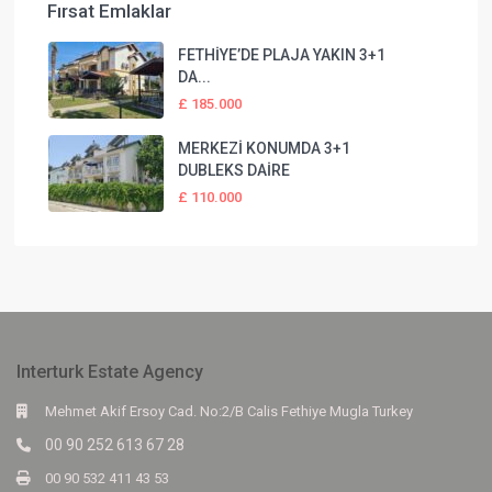
Fırsat Emlaklar
FETHİYE’DE PLAJA YAKIN 3+1
DA...
£ 185.000
MERKEZİ KONUMDA 3+1
DUBLEKS DAİRE
£ 110.000
Interturk Estate Agency
Mehmet Akif Ersoy Cad. No:2/B Calis Fethiye Mugla Turkey
00 90 252 613 67 28
00 90 532 411 43 53