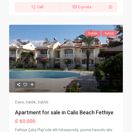
Call
E-posta
Satılık
Satıldı
Daire
,
Satılık
,
Satıldı
Apartment for sale in Calis Beach Fethiye
£ 60.000
Fethiye Çalış Plajı’nda elit lokasyonda, yüzme havuzlu site