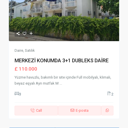
Daire
,
Satılık
MERKEZİ KONUMDA 3+1 DUBLEKS DAİRE
£ 110.000
Yüzme havuzlu, bakımlı bir site içinde Full mobilyalı, klimalı,
beyaz eşyalı Ayrı mutfak M
...
3
2
Call
E-posta