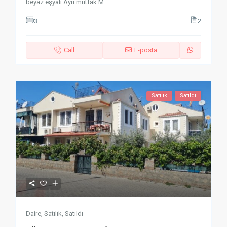
beyaz eşyalı Ayrı mutfak M
...
3
2
Call
E-posta
Satılık
Satıldı
Daire
,
Satılık
,
Satıldı