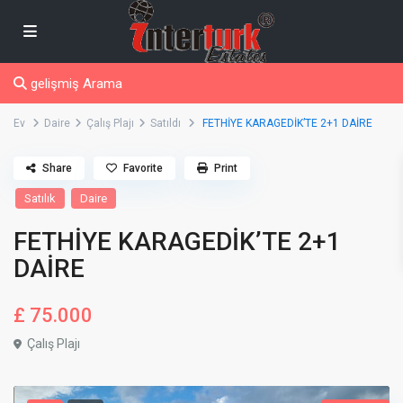
gelişmiş Arama
Ev
Daire
Çalış Plajı
Satıldı
FETHİYE KARAGEDİK’TE 2+1 DAİRE
Share
Favorite
Print
Satılık
Daire
FETHİYE KARAGEDİK’TE 2+1
DAİRE
£ 75.000
Çalış Plajı