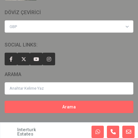
DÖVİZ ÇEVİRİCİ
GBP
SOCIAL LINKS:
ARAMA
Arama
Interturk
Copyright 2019 | Interturk Estates. All Rights Reserved
Estates