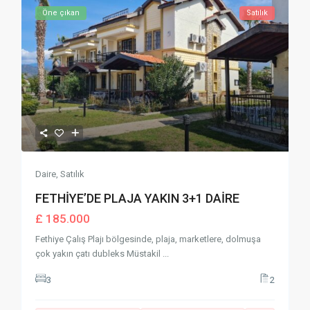
Öne çıkan
Satılık
Daire
,
Satılık
FETHİYE’DE PLAJA YAKIN 3+1 DAİRE
£ 185.000
Fethiye Çalış Plajı bölgesinde, plaja, marketlere, dolmuşa
çok yakın çatı dubleks Müstakil
...
3
2