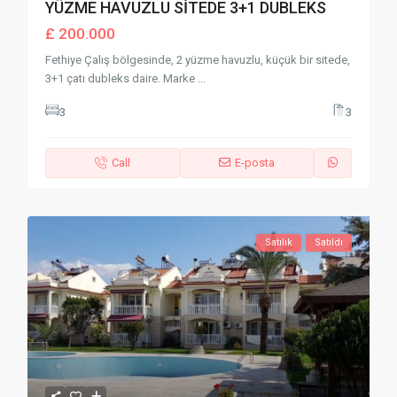
YÜZME HAVUZLU SİTEDE 3+1 DUBLEKS
£ 200.000
Fethiye Çalış bölgesinde, 2 yüzme havuzlu, küçük bir sitede,
3+1 çatı dubleks daire. Marke
...
3
3
Call
E-posta
Satılık
Satıldı