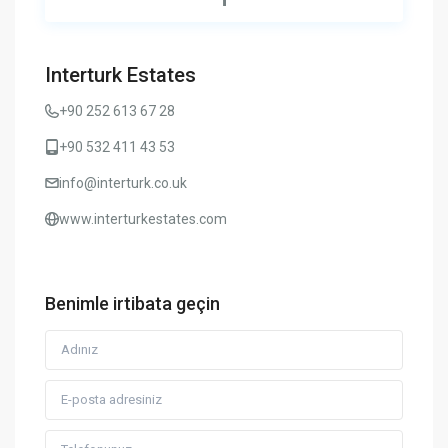
Interturk Estates
+90 252 613 67 28
+90 532 411 43 53
info@interturk.co.uk
www.interturkestates.com
Benimle irtibata geçin