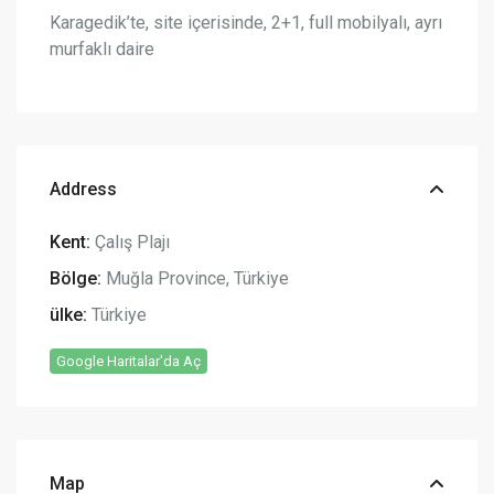
Karagedik’te, site içerisinde, 2+1, full mobilyalı, ayrı
murfaklı daire
Address
Kent:
Çalış Plajı
Bölge:
Muğla Province
,
Türkiye
ülke:
Türkiye
Google Haritalar'da Aç
Map