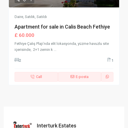
Daire
,
Satılık
,
Satıldı
Apartment for sale in Calis Beach Fethiye
£ 60.000
Fethiye Çalış Plajı’nda elit lokasyonda, yüzme havuzlu site
içerisinde, 2+1 zemin k
...
2
1
Call
E-posta
Interturk Estates