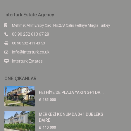
Interturk Estate Agency
Mehmet Akif Ersoy Cad. No:2/B Calis Fethiye Mugla Turkey
00 90 252 613 67 28
00 90 532 411 43 53
info@interturk.co.uk
Interturk Estates
ÖNE ÇIKANLAR
FETHİYE’DE PLAJA YAKIN 3+1 DA...
£ 185.000
MERKEZİ KONUMDA 3+1 DUBLEKS
DAİRE
£ 110.000