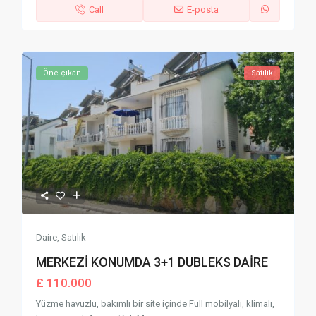
Call
E-posta
Öne çıkan
Satılık
Daire
,
Satılık
MERKEZİ KONUMDA 3+1 DUBLEKS DAİRE
£ 110.000
Yüzme havuzlu, bakımlı bir site içinde Full mobilyalı, klimalı,