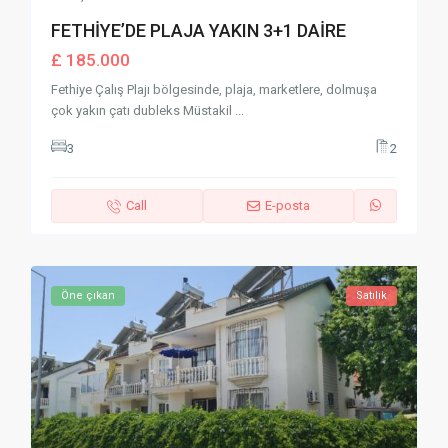
FETHİYE’DE PLAJA YAKIN 3+1 DAİRE
£ 185.000
Fethiye Çalış Plajı bölgesinde, plaja, marketlere, dolmuşa
çok yakın çatı dubleks Müstakil
...
3
2
Call
E-posta
Öne çıkan
Satılık