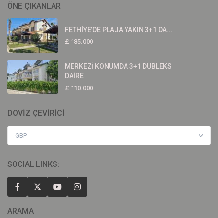
ÖNE ÇIKANLAR
FETHİYE’DE PLAJA YAKIN 3+1 DA...
£ 185.000
MERKEZİ KONUMDA 3+1 DUBLEKS
DAİRE
£ 110.000
DÖVİZ ÇEVİRİCİ
GBP
SOCIAL LINKS:
ARAMA