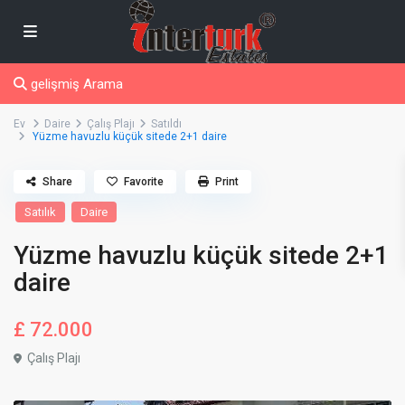
gelişmiş Arama
Ev
Daire
Çalış Plajı
Satıldı
Yüzme havuzlu küçük sitede 2+1 daire
Share
Favorite
Print
Satılık
Daire
Yüzme havuzlu küçük sitede 2+1
daire
£ 72.000
Çalış Plajı