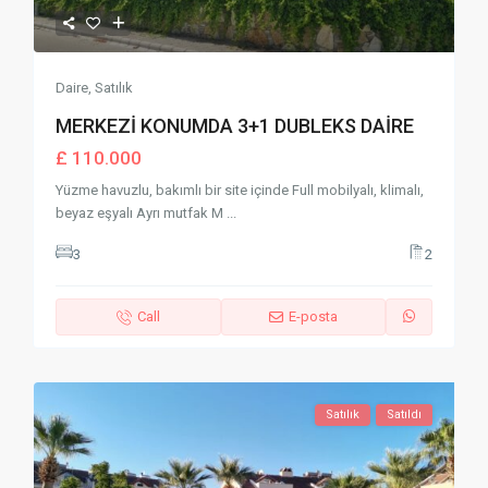
Daire
,
Satılık
MERKEZİ KONUMDA 3+1 DUBLEKS DAİRE
£ 110.000
Yüzme havuzlu, bakımlı bir site içinde Full mobilyalı, klimalı,
beyaz eşyalı Ayrı mutfak M
...
3
2
Call
E-posta
Satılık
Satıldı