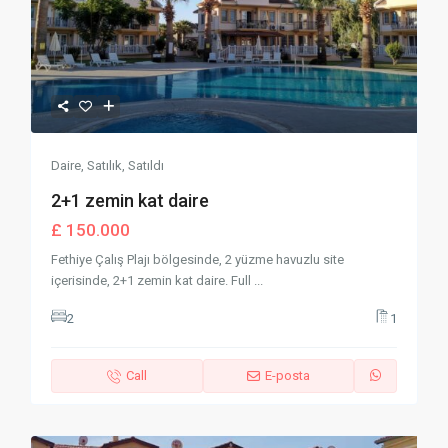
Daire
,
Satılık
,
Satıldı
2+1 zemin kat daire
£ 150.000
Fethiye Çalış Plajı bölgesinde, 2 yüzme havuzlu site
içerisinde, 2+1 zemin kat daire. Full
...
2
1
Call
E-posta