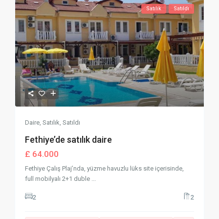
Satılık
Satıldı
Daire
,
Satılık
,
Satıldı
Fethiye’de satılık daire
£ 64.000
Fethiye Çalış Plaj’nda, yüzme havuzlu lüks site içerisinde,
full mobilyalı 2+1 duble
...
2
2