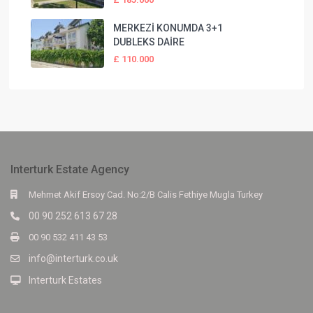
MERKEZİ KONUMDA 3+1
DUBLEKS DAİRE
£ 110.000
Interturk Estate Agency
Mehmet Akif Ersoy Cad. No:2/B Calis Fethiye Mugla Turkey
00 90 252 613 67 28
00 90 532 411 43 53
info@interturk.co.uk
Interturk Estates