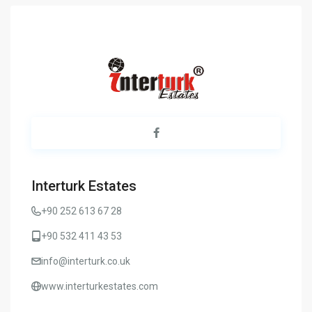
Interturk Estates
+90 252 613 67 28
+90 532 411 43 53
info@interturk.co.uk
www.interturkestates.com